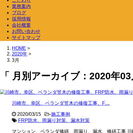
こだわり
業務案内
ブログ
採用情報
会社概要
お問い合わせ
サイトマップ
HOME
>
2020年
>
3月
「 月別アーカイブ：2020年03
川崎市、幸区、ベランダ笠木の修復工事、F…
2020/03/15
-
施工事例
FRP防水、雨漏り対策、漏水対策
マンション、ベランダ修繕、雨漏り、漏水、修繕工事 川